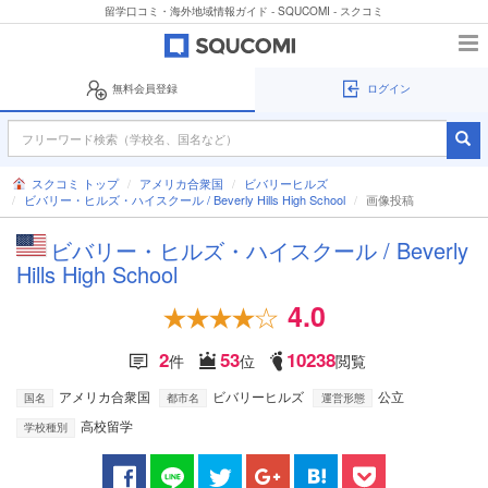
留学口コミ・海外地域情報ガイド - SQUCOMI - スクコミ
無料会員登録
ログイン
スクコミ トップ
アメリカ合衆国
ビバリーヒルズ
ビバリー・ヒルズ・ハイスクール / Beverly Hills High School
画像投稿
ビバリー・ヒルズ・ハイスクール / Beverly
Hills High School
4.0
2
53
10238
件
位
閲覧
アメリカ合衆国
ビバリーヒルズ
公立
国名
都市名
運営形態
高校留学
学校種別