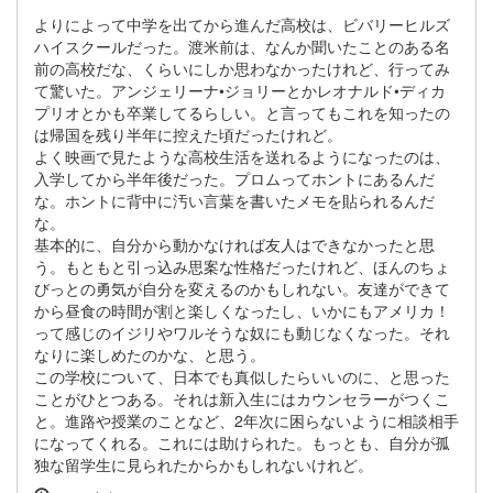
よりによって中学を出てから進んだ高校は、ビバリーヒルズ
ハイスクールだった。渡米前は、なんか聞いたことのある名
前の高校だな、くらいにしか思わなかったけれど、行ってみ
て驚いた。アンジェリーナ•ジョリーとかレオナルド•ディカ
プリオとかも卒業してるらしい。と言ってもこれを知ったの
は帰国を残り半年に控えた頃だったけれど。
よく映画で見たような高校生活を送れるようになったのは、
入学してから半年後だった。プロムってホントにあるんだ
な。ホントに背中に汚い言葉を書いたメモを貼られるんだ
な。
基本的に、自分から動かなければ友人はできなかったと思
う。もともと引っ込み思案な性格だったけれど、ほんのちょ
びっとの勇気が自分を変えるのかもしれない。友達ができて
から昼食の時間が割と楽しくなったし、いかにもアメリカ！
って感じのイジリやワルそうな奴にも動じなくなった。それ
なりに楽しめたのかな、と思う。
この学校について、日本でも真似したらいいのに、と思った
ことがひとつある。それは新入生にはカウンセラーがつくこ
と。進路や授業のことなど、2年次に困らないように相談相手
になってくれる。これには助けられた。もっとも、自分が孤
独な留学生に見られたからかもしれないけれど。