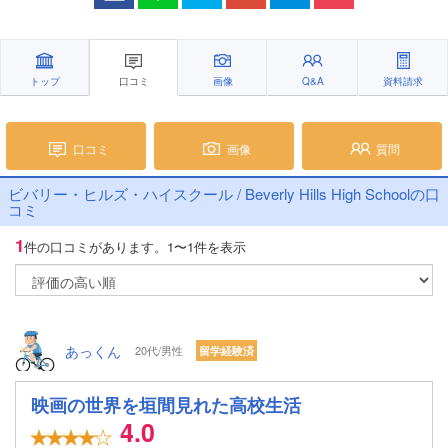
トップ
口コミ
画像
Q&A
資料請求
口コミ
画像
質問
ビバリー・ヒルズ・ハイスクール / Beverly Hills High Schoolの口
コミ
1
件の口コミがあります。
1〜1件を表示
あっくん
20代/男性
留学経験済
映画の世界を垣間見れた高校生活
4.0