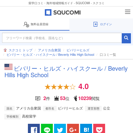
留学口コミ・海外地域情報ガイド - SQUCOMI - スクコミ
無料会員登録
ログイン
スクコミ トップ
アメリカ合衆国
ビバリーヒルズ
ビバリー・ヒルズ・ハイスクール / Beverly Hills High School
口コミ一覧
ビバリー・ヒルズ・ハイスクール / Beverly
Hills High School
4.0
2
53
10239
件
位
閲覧
アメリカ合衆国
ビバリーヒルズ
公立
国名
都市名
運営形態
高校留学
学校種別