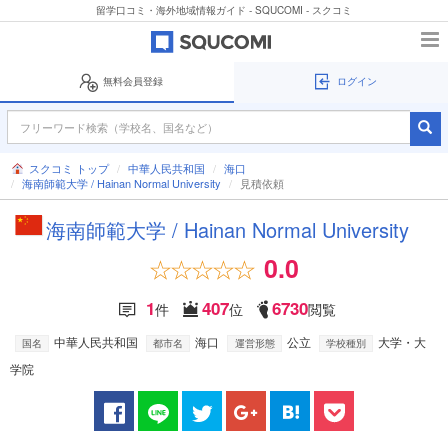
留学口コミ・海外地域情報ガイド - SQUCOMI - スクコミ
無料会員登録
ログイン
スクコミ トップ
中華人民共和国
海口
海南師範大学 / Hainan Normal University
見積依頼
海南師範大学 / Hainan Normal University
0.0
1
407
6730
件
位
閲覧
中華人民共和国
海口
公立
大学・大
国名
都市名
運営形態
学校種別
学院