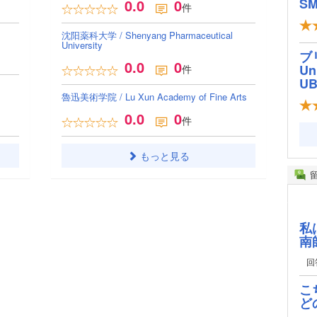
SM
0.0
0
件
沈阳薬科大学 / Shenyang Pharmaceutical
University
ブ
0.0
0
Un
件
U
魯迅美術学院 / Lu Xun Academy of Fine Arts
0.0
0
件
もっと見る
私
南
回
こ
ど