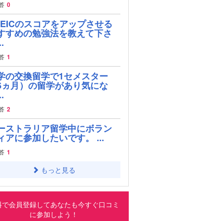
答
0
OEICのスコアをアップさせる
すすめの勉強法を教えて下さ
.
答
1
学の交換留学で1セメスター
6ヵ月）の留学があり気にな
.
答
2
ーストラリア留学中にボラン
ィアに参加したいです。 ...
答
1
もっと見る
料で会員登録してあなたも今すぐ口コミ
に参加しよう！