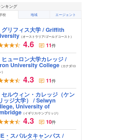
ランキング
学校
地域
エージェント
グリフィス大学 / Griffith
iversity
（オーストラリア/ゴールドコースト）
4.6
11
件
ヒューロン大学カレッジ /
ron University College
（カナダ/ロ
ン）
4.3
11
件
セルウィン・カレッジ（ケン
リッジ大学） / Selwyn
lege, University of
mbridge
（イギリス/ケンブリッジ）
4.3
10
件
ME・スパルタキャンパス /