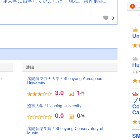
範大学に留学していました。 現在、海南師範...
0
Un
Hu
瀋陽
ンド
e
瀋陽航空航天大学 / Shenyang Aerospace
University
3.0
1
件
ブ
Col
遼寧大学 / Liaoning University
Ca
0.0
0
件
瀋陽音楽学院 / Shenyang Conservatory of
Music
S