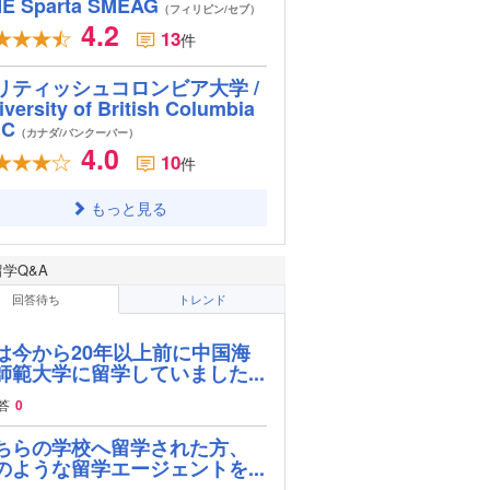
E Sparta SMEAG
（フィリピン/セブ）
4.2
13
件
リティッシュコロンビア大学 /
iversity of British Columbia
BC
（カナダ/バンクーバー）
4.0
10
件
もっと見る
留学Q&A
回答待ち
トレンド
は今から20年以上前に中国海
師範大学に留学していました...
答
0
ちらの学校へ留学された方、
のような留学エージェントを...