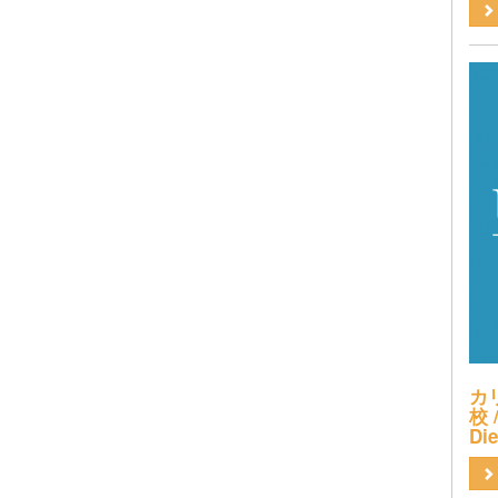
カ
校 /
Di