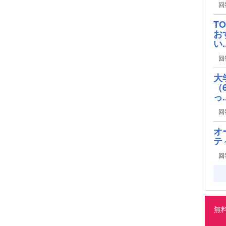
回
T
お
い..
回
大
（
っ..
回
オ
テ
回
無