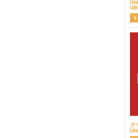
Uni
UB
グリ
Uni