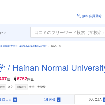
無料会員登録
口コミ
海南師範大学 / Hainan Normal University
Q&A一覧
Hainan Normal Universit
407
6752
位
閲覧
公立
大学・大学院
形態
学校種別
口コミ
画像
Q&A
0
0