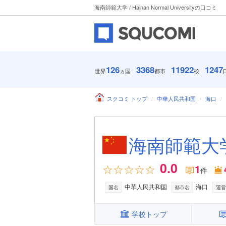
海南師範大学 / Hainan Normal Universityの口コミ
126
3368
11922
1247
世界
ヵ国
都市
校
スクコミ トップ
中華人民共和国
海口
海南師範大学 / 
0.0
1
件
中華人民共和国
海口
国名
都市名
運営
学校トップ