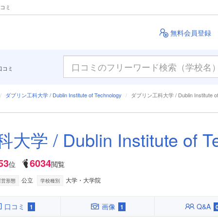
の口コミ
無料会員登録
口コミ
ダブリン工科大学 / Dublin Institute of Technology
ダブリン工科大学 / Dublin Institute 
/ Dublin Institute of Te
53
6034
位
閲覧
公立
大学・大学院
運営形態
学校種別
口コミ
画像
Q&A
1
1