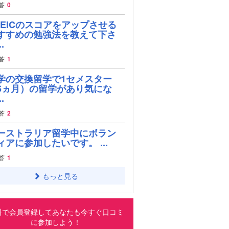
答
0
OEICのスコアをアップさせる
すすめの勉強法を教えて下さ
.
答
1
学の交換留学で1セメスター
6ヵ月）の留学があり気にな
.
答
2
ーストラリア留学中にボラン
ィアに参加したいです。 ...
答
1
もっと見る
料で会員登録してあなたも今すぐ口コミ
に参加しよう！