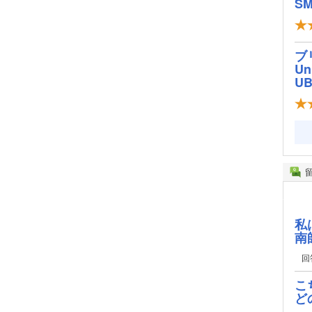
SM
ブ
Un
U
私
南
回
こ
ど