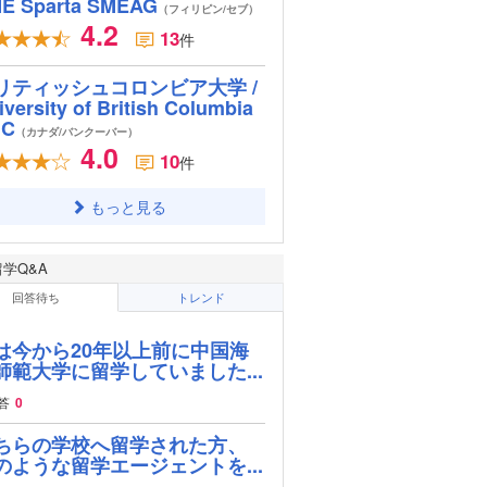
E Sparta SMEAG
（フィリピン/セブ）
4.2
13
件
リティッシュコロンビア大学 /
iversity of British Columbia
BC
（カナダ/バンクーバー）
4.0
10
件
もっと見る
留学Q&A
回答待ち
トレンド
は今から20年以上前に中国海
師範大学に留学していました...
答
0
ちらの学校へ留学された方、
のような留学エージェントを...