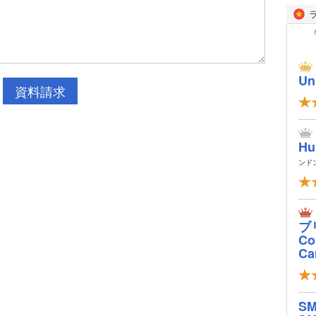
Un
資料請求
Hu
ンド
ブ
Col
Ca
S