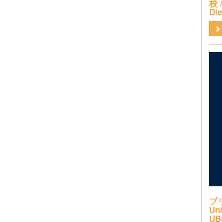
校 /
Di
ブ
Uni
UB