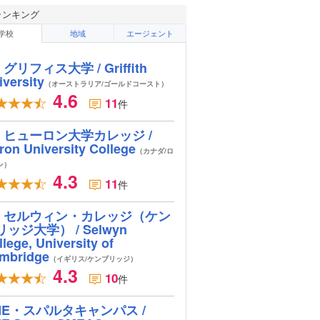
ランキング
学校
地域
エージェント
グリフィス大学 / Griffith
iversity
（オーストラリア/ゴールドコースト）
4.6
11
件
ヒューロン大学カレッジ /
ron University College
（カナダ/ロ
ン）
4.3
11
件
セルウィン・カレッジ（ケン
リッジ大学） / Selwyn
lege, University of
mbridge
（イギリス/ケンブリッジ）
4.3
10
件
ME・スパルタキャンパス /