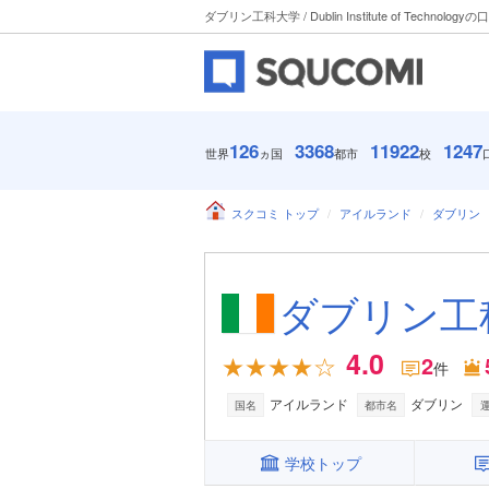
ダブリン工科大学 / Dublin Institute of Technology
126
3368
11922
1247
世界
ヵ国
都市
校
スクコミ トップ
アイルランド
ダブリン
ダブリン工科大学 
4.0
2
件
アイルランド
ダブリン
国名
都市名
学校トップ