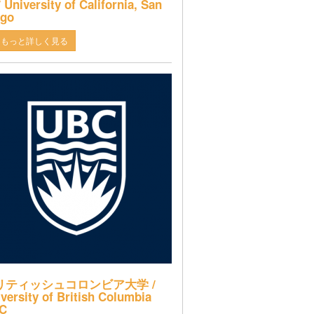
 University of California, San
ego
もっと詳しく見る
リティッシュコロンビア大学 /
versity of British Columbia
C