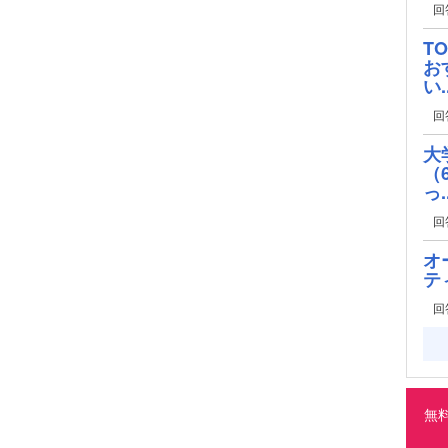
回
T
お
い..
回
大
（
っ..
回
オ
テ
回
無