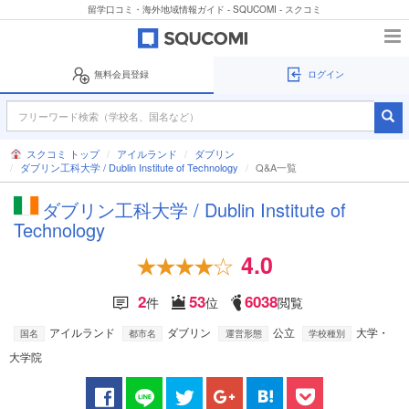
留学口コミ・海外地域情報ガイド - SQUCOMI - スクコミ
無料会員登録
ログイン
スクコミ トップ
アイルランド
ダブリン
ダブリン工科大学 / Dublin Institute of Technology
Q&A一覧
ダブリン工科大学 / Dublin Institute of
Technology
4.0
2
53
6038
件
位
閲覧
アイルランド
ダブリン
公立
大学・
国名
都市名
運営形態
学校種別
大学院