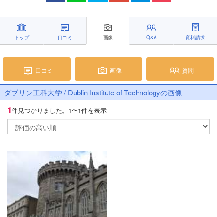
トップ
口コミ
画像
Q&A
資料請求
口コミ
画像
質問
ダブリン工科大学 / Dublin Institute of Technologyの画像
1
件見つかりました。
1〜1件を表示