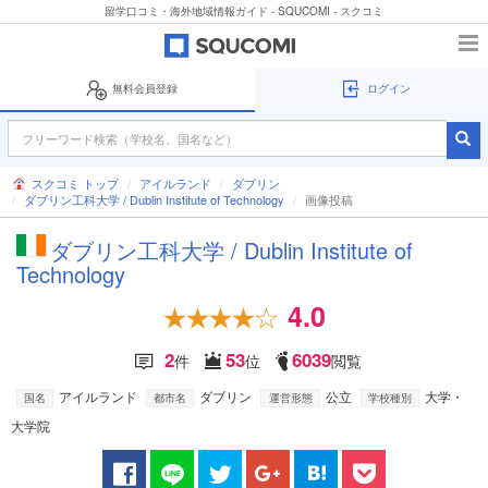
留学口コミ・海外地域情報ガイド - SQUCOMI - スクコミ
無料会員登録
ログイン
スクコミ トップ
アイルランド
ダブリン
ダブリン工科大学 / Dublin Institute of Technology
画像投稿
ダブリン工科大学 / Dublin Institute of
Technology
4.0
2
53
6039
件
位
閲覧
アイルランド
ダブリン
公立
大学・
国名
都市名
運営形態
学校種別
大学院