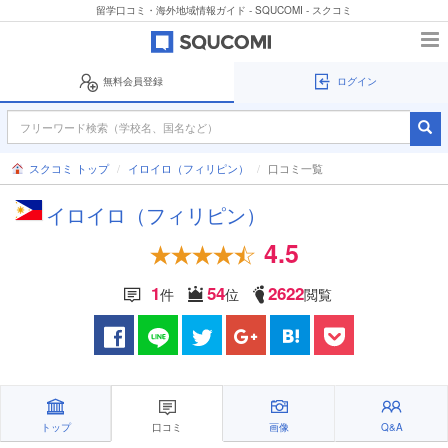
留学口コミ・海外地域情報ガイド - SQUCOMI - スクコミ
無料会員登録
ログイン
スクコミ トップ
イロイロ（フィリピン）
口コミ一覧
イロイロ（フィリピン）
4.5
1
54
2622
件
位
閲覧
トップ
口コミ
画像
Q&A