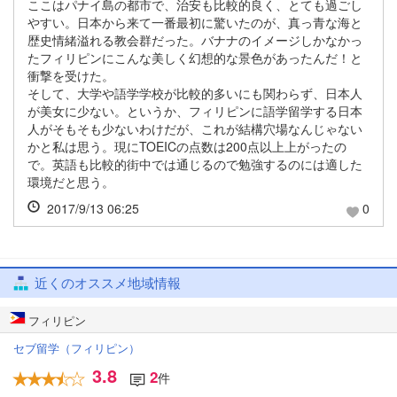
ここはパナイ島の都市で、治安も比較的良く、とても過ごし
やすい。日本から来て一番最初に驚いたのが、真っ青な海と
歴史情緒溢れる教会群だった。バナナのイメージしかなかっ
たフィリピンにこんな美しく幻想的な景色があったんだ！と
衝撃を受けた。
そして、大学や語学学校が比較的多いにも関わらず、日本人
が美女に少ない。というか、フィリピンに語学留学する日本
人がそもそも少ないわけだが、これが結構穴場なんじゃない
かと私は思う。現にTOEICの点数は200点以上上がったの
で。英語も比較的街中では通じるので勉強するのには適した
環境だと思う。
2017/9/13 06:25
0
近くのオススメ地域情報
フィリピン
セブ留学（フィリピン）
3.8
2
件