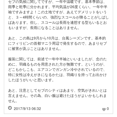
セブの気候に関してですが、一年中温暖です。基本季節は、
雨季と乾季に分かれます。平均気温が26度くらい。一年中半
袖ですみますよ！この土地ですが、あえてデメリットをいう
と、３～4時間くらいの、強烈なスコールが降ることがしばし
ばあります。但し、スコールは長雨を連想する型もいるとお
もいますが、長雨になることはありません。
あと、この島は9月から10月は、台風シーズンです。基本的
にフィリピンの首都マニラ周辺で発生するので、あまりセブ
に被害が及ぶことはありません。
服装に関しては、前述で一年中半袖といいましたが、念のた
めに、羽織るものを用意された方が無難です。というのが、
どこもかしこも、エアコンでガンガン冷やされているので、
特に女性は冷えがきになるかたは、羽織りを持ってお出かけ
したほうがいいと思います。
あと、注意としてセブのシティはあまり、空気がきれいとは
言えません。その為、白い服は避けたほうがよいかもしれま
せん。
2017/9/13 06:32
0