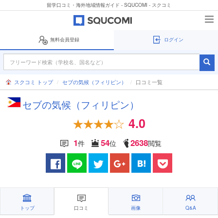
留学口コミ・海外地域情報ガイド - SQUCOMI - スクコミ
無料会員登録
ログイン
スクコミ トップ
セブの気候（フィリピン）
口コミ一覧
セブの気候（フィリピン）
4.0
1
54
2638
件
位
閲覧
トップ
口コミ
画像
Q&A