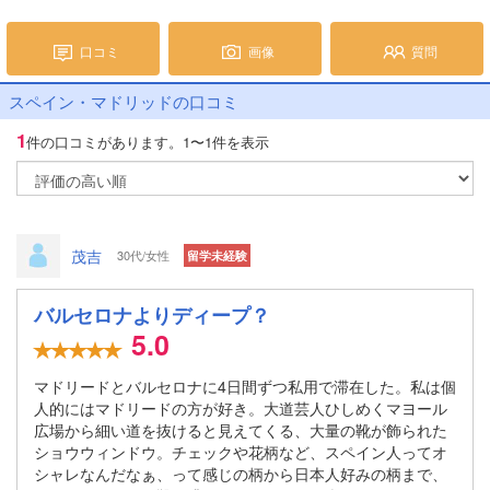
口コミ
画像
質問
スペイン・マドリッドの口コミ
1
件の口コミがあります。
1〜1件を表示
茂吉
30代/女性
留学未経験
バルセロナよりディープ？
5.0
マドリードとバルセロナに4日間ずつ私用で滞在した。私は個
人的にはマドリードの方が好き。大道芸人ひしめくマヨール
広場から細い道を抜けると見えてくる、大量の靴が飾られた
ショウウィンドウ。チェックや花柄など、スペイン人ってオ
シャレなんだなぁ、って感じの柄から日本人好みの柄まで、