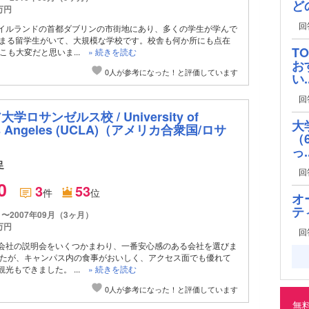
ど
万円
回
イルランドの首都ダブリンの市街地にあり、多くの学生が学んで
集まる留学生がいて、大規模な学校です。校舎も何か所にも点在
T
こも大変だと思いま...
» 続きを読む
お
0人が参考になった！と評価しています
い..
回
ロサンゼルス校 / University of
大
os Angeles (UCLA)
（アメリカ合衆国/ロサ
（
っ..
足
回
.0
3
53
件
位
オ
テ
月〜2007年09月（3ヶ月）
万円
回
会社の説明会をいくつかまわり、一番安心感のある会社を選びま
したが、キャンパス内の食事がおいしく、アクセス面でも優れて
光もできました。 ...
» 続きを読む
0人が参考になった！と評価しています
無