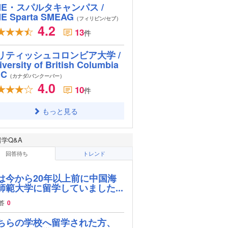
ME・スパルタキャンパス /
E Sparta SMEAG
（フィリピン/セブ）
4.2
13
件
リティッシュコロンビア大学 /
iversity of British Columbia
BC
（カナダ/バンクーバー）
4.0
10
件
もっと見る
留学Q&A
回答待ち
トレンド
は今から20年以上前に中国海
師範大学に留学していました...
答
0
ちらの学校へ留学された方、