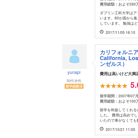
費用総額：およそ280
ダブリン工科大学はア
います。60か国から
しています。 勉強はど
2017/11/05 16:10
カリフォルニア大学
California, L
ンゼルス）
yunapi
費用は高いけど大満
30代/女性
5
留学経験済
留学期間：2007年07
費用総額：およそ100
留学を斡旋してくれる
した。 費用は高めで
いたので車がなくても観
2017/10/21 11:05