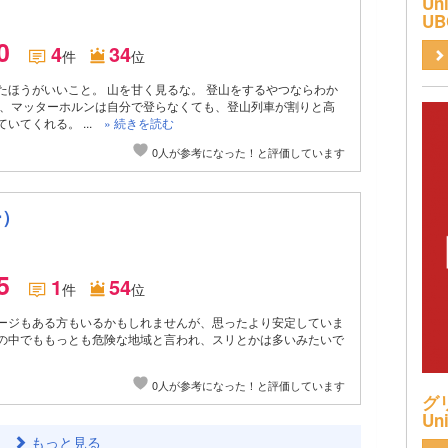
Uni
UB
.0
4
34
件
位
たほうがいいこと。 山を甘く見るな。 登山をするやつならわか
だ、マッターホルンは自分で登らなくても、登山列車が割りと高
いてくれる。 ...
» 続きを読む
0人が参考になった！と評価しています
ー）
.5
1
54
件
位
ージもある方もいるかもしれませんが、思ったより安定していま
の中でももっとも危険な地域と言われ、スリとかは多いみたいで
0人が参考になった！と評価しています
グリ
Uni
もっと見る