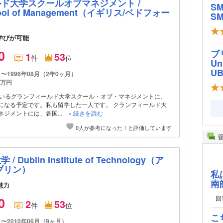
ド大学スクールオブマネジメント /
S
ool of Management
（イギリス/ベドフォー
SM
学びが可能
.0
ブ
1
53
件
位
Un
U
月〜1996年08月（2年0ヶ月）
0万円
ているグランフィールド大学スクール・オブ・マネジメントに、
になる予定です。私も留学した一人です。 クランフィールド大
ネジメントには、各国...
» 続きを読む
0人が参考になった！と評価しています
ublin Institute of Technology
（ア
ブリン）
私
南
魅力
回
.0
2
53
件
位
こ
月〜2010年06月（9ヶ月）