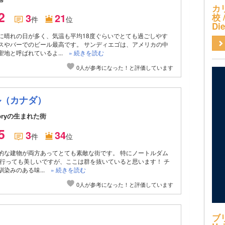
カ
.2
3
21
校 /
件
位
Di
に晴れの日が多く、気温も平均18度ぐらいでとても過ごしやす
スやバーでのビール最高です。 サンディエゴは、アメリカの中
聖地と呼ばれているよ...
» 続きを読む
0人が参考になった！と評価しています
ル（カナダ）
ubryの生まれた街
.5
3
34
件
位
的な建物が両方あってとても素敵な街です。 特にノートルダム
に行っても美しいですが、ここは群を抜いていると思います！ チ
染みのある味...
» 続きを読む
0人が参考になった！と評価しています
ブ