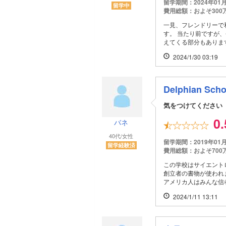
留学期間：2024年01
留学中
費用総額：およそ300
一見、フレンドリーで
す。 当たり前ですが
えてくる部分もありま
2024/1/30 03:19
Delphian Scho
気をつけてください
0
バネ
40代/女性
留学期間：2019年01
留学経験済
費用総額：およそ700
この学校はサイエント
創立者の書物が使われ
アメリカ人はみんな
2024/1/11 13:11