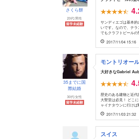
4
さくら餅
20代/男性
サンディエゴは基本的
留学未経験
いです。なので、テラ
でもクラフトビールの
2017/11/04 15:16
モントリオー
大好きなGabriel A
4
35までに国
際結婚
歴史のある建物と近代
30代/女性
大聖堂は必見！ どこ
留学未経験
ャイナタウンに行けば馴
2017/11/03 21:32
スイス