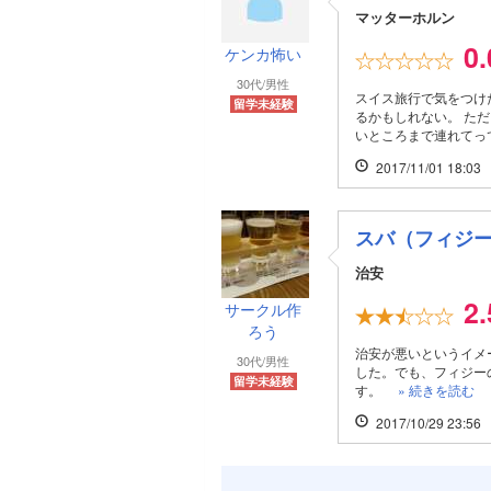
マッターホルン
0
ケンカ怖い
30代/男性
スイス旅行で気をつけ
留学未経験
るかもしれない。 た
いところまで連れてって
2017/11/01 18:03
スバ（フィジ
治安
2
サークル作
ろう
治安が悪いというイメ
30代/男性
した。でも、フィジー
留学未経験
す。
» 続きを読む
2017/10/29 23:56