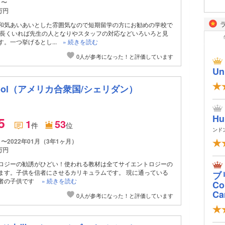
月〜
万円
和気あいあいとした雰囲気なので短期留学の方にお勧めの学校で
、長くいれば先生の人となりやスタッフの対応などいろいろと見
す。一つ挙げるとし...
» 続きを読む
0人が参考になった！と評価しています
Un
ol
（アメリカ合衆国/シェリダン）
Hu
.5
1
53
件
位
ンド
月〜2022年01月（3年1ヶ月）
万円
ロジーの勧誘がひどい！使われる教材は全てサイエントロジーの
ます。子供を信者にさせるカリキュラムです。 現に通っている
ブ
信者の子供です
» 続きを読む
Col
Ca
0人が参考になった！と評価しています