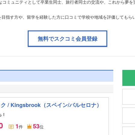
なコミュニティとして卒業生同士、旅行者同士の交流や、これから夢を
学を目指す方や、留学を経験した方に口コミで学校や地域を評価してもら
無料でスクコミ会員登録
 Kingsbrook
（スペイン/バルセロナ）
も！
.0
1
53
件
位