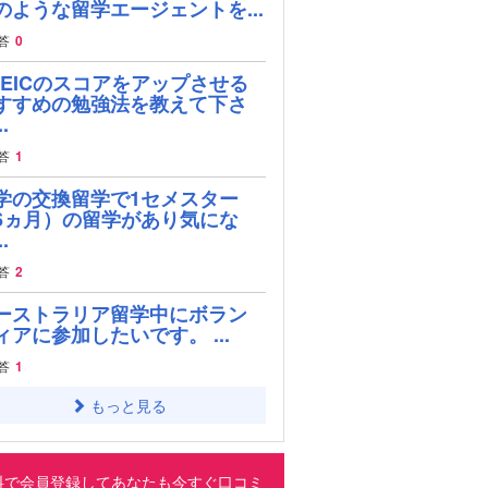
のような留学エージェントを...
答
0
OEICのスコアをアップさせる
すすめの勉強法を教えて下さ
.
答
1
学の交換留学で1セメスター
6ヵ月）の留学があり気にな
.
答
2
ーストラリア留学中にボラン
ィアに参加したいです。 ...
答
1
もっと見る
料で会員登録してあなたも今すぐ口コミ