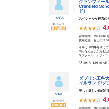
クランフィール
Cranfield Sch
ド）
michico
スペシャルな経営の
40代/女性
4
留学経験済
留学期間：1994年09
費用総額：およそ120
今年は50周年を迎え
間もなく息子がお世話
学スクール・オブ・マ
2017/11/08 09:05
ダブリン工科大学 / D
イルランド/ダ
美しく厳しい自然が
MAX
4
30代/女性
留学経験済
留学期間：2009年09