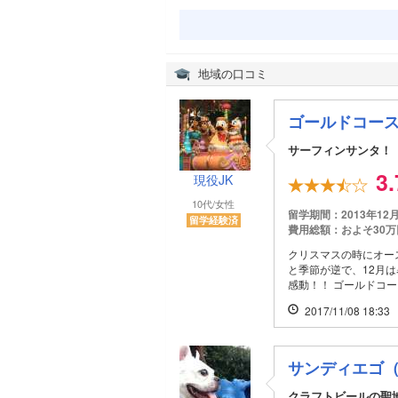
地域の口コミ
ゴールドコー
サーフィンサンタ！
3
現役JK
10代/女性
留学期間：2013年12
留学経験済
費用総額：およそ30万
クリスマスの時にオー
と季節が逆で、12月は
感動！！ ゴールドコー
2017/11/08 18:33
サンディエゴ
クラフトビールの聖