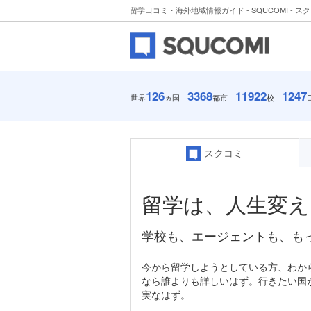
留学口コミ・海外地域情報ガイド - SQUCOMI - ス
126
3368
11922
1247
世界
ヵ国
都市
校
スクコミ
留学は、人生変え
学校も、エージェントも、も
今から留学しようとしている方、わか
なら誰よりも詳しいはず。行きたい国
実なはず。